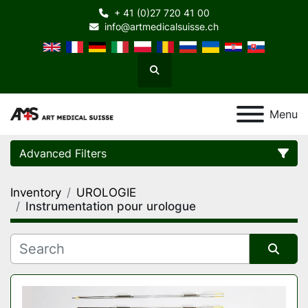
+ 41 (0)27 720 41 00
info@artmedicalsuisse.ch
Search
Menu
Advanced Filters
Inventory
UROLOGIE
Category
Instrumentation pour urologue
Manufacturer
Sort by
Model