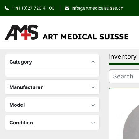
+ 41 (0)27 720 41 00
info@artmedicalsuisse.ch
Inventory
Category
Manufacturer
Model
Condition