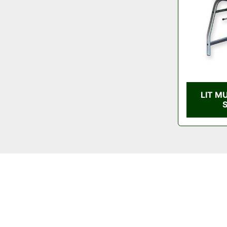
LIT M
S