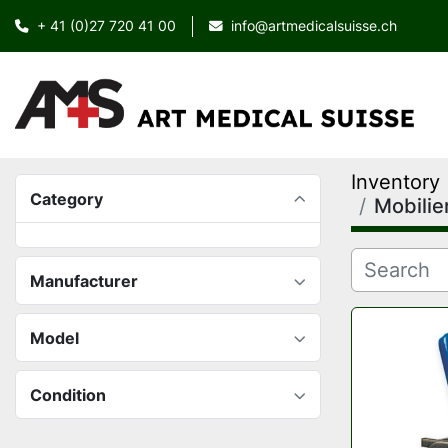
+ 41 (0)27 720 41 00
info@artmedicalsuisse.ch
Inventory
Category
Mobilie
Manufacturer
Model
Condition