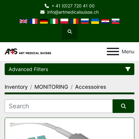
+ 41 (0)27 720 41 00
info@artmedicalsuisse.ch
Search
Menu
Advanced Filters
Inventory
MONITORING
Accessoires
Category
Manufacturer
Sort by
Model