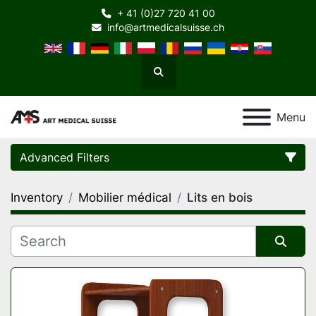
+ 41 (0)27 720 41 00
info@artmedicalsuisse.ch
Search
Menu
Advanced Filters
Inventory
Mobilier médical
Lits en bois
Category
Manufacturer
Sort by
Model